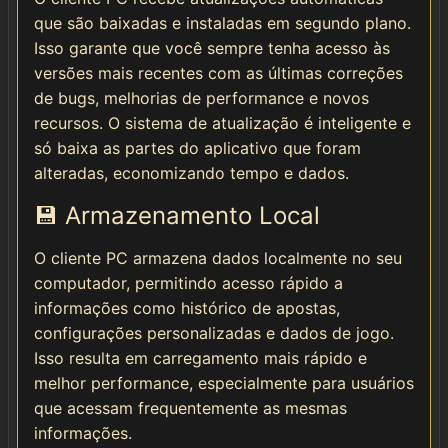
que são baixadas e instaladas em segundo plano.
Isso garante que você sempre tenha acesso às
versões mais recentes com as últimas correções
de bugs, melhorias de performance e novos
recursos. O sistema de atualização é inteligente e
só baixa as partes do aplicativo que foram
alteradas, economizando tempo e dados.
💾 Armazenamento Local
O cliente PC armazena dados localmente no seu
computador, permitindo acesso rápido a
informações como histórico de apostas,
configurações personalizadas e dados de jogo.
Isso resulta em carregamento mais rápido e
melhor performance, especialmente para usuários
que acessam frequentemente as mesmas
informações.