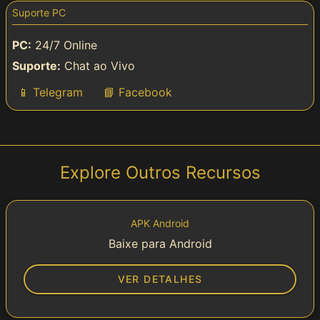
Suporte PC
PC:
24/7 Online
Suporte:
Chat ao Vivo
📱 Telegram
📘 Facebook
Explore Outros Recursos
APK Android
Baixe para Android
VER DETALHES