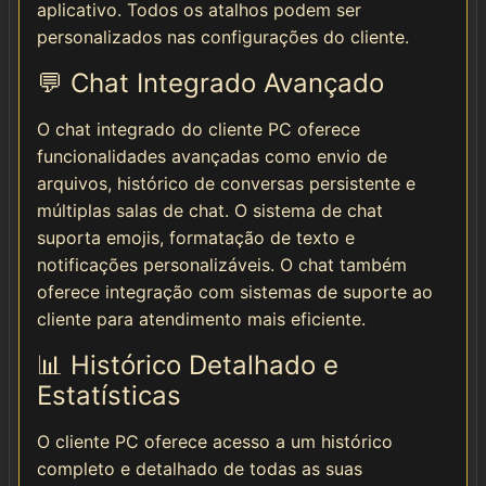
aplicativo. Todos os atalhos podem ser
personalizados nas configurações do cliente.
💬 Chat Integrado Avançado
O chat integrado do cliente PC oferece
funcionalidades avançadas como envio de
arquivos, histórico de conversas persistente e
múltiplas salas de chat. O sistema de chat
suporta emojis, formatação de texto e
notificações personalizáveis. O chat também
oferece integração com sistemas de suporte ao
cliente para atendimento mais eficiente.
📊 Histórico Detalhado e
Estatísticas
O cliente PC oferece acesso a um histórico
completo e detalhado de todas as suas