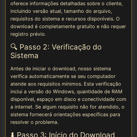
oferece informações detalhadas sobre o cliente,
incluindo versão atual, tamanho do arquivo,
requisitos do sistema e recursos disponíveis. O
download é completamente gratuito e não requer
registro prévio.
🔍 Passo 2: Verificação do
Sistema
Antes de iniciar o download, nosso sistema
verifica automaticamente se seu computador
atende aos requisitos mínimos. Esta verificação
inclui a versão do Windows, quantidade de RAM
disponível, espaço em disco e conectividade com
a internet. Se algum requisito não for atendido, o
sistema fornecerá orientações específicas para
resolver o problema.
⬇️ Passo 3: Início do Download