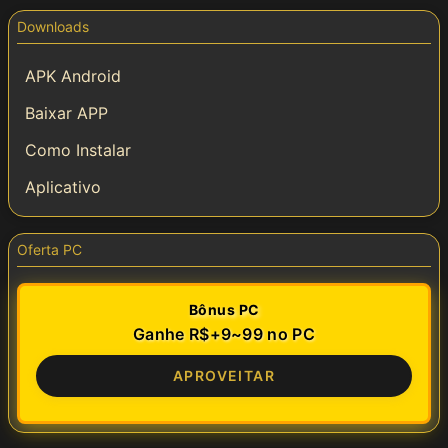
Downloads
APK Android
Baixar APP
Como Instalar
Aplicativo
Oferta PC
Bônus PC
Ganhe R$+9~99 no PC
APROVEITAR