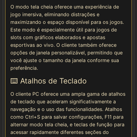
O modo tela cheia oferece uma experiência de
jogo imersiva, eliminando distrações e
maximizando o espaço disponível para os jogos.
Este modo é especialmente útil para jogos de
slots com gráficos elaborados e apostas
esportivas ao vivo. O cliente também oferece
opções de janela personalizável, permitindo que
você ajuste o tamanho da janela conforme sua
preferência.
⌨️ Atalhos de Teclado
O cliente PC oferece uma ampla gama de atalhos
de teclado que aceleram significativamente a
navegação e o uso das funcionalidades. Atalhos
como Ctrl+S para salvar configurações, F11 para
alternar modo tela cheia, e teclas de função para
acessar rapidamente diferentes seções do