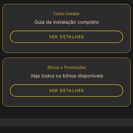
Como Instalar
Guia de instalação completo
VER DETALHES
Bônus e Promoções
Veja todos os bônus disponíveis
VER DETALHES