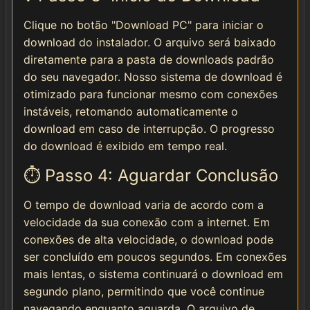
Clique no botão "Download PC" para iniciar o
download do instalador. O arquivo será baixado
diretamente para a pasta de downloads padrão
do seu navegador. Nosso sistema de download é
otimizado para funcionar mesmo com conexões
instáveis, retomando automaticamente o
download em caso de interrupção. O progresso
do download é exibido em tempo real.
⏱️ Passo 4: Aguardar Conclusão
O tempo de download varia de acordo com a
velocidade da sua conexão com a internet. Em
conexões de alta velocidade, o download pode
ser concluído em poucos segundos. Em conexões
mais lentas, o sistema continuará o download em
segundo plano, permitindo que você continue
navegando enquanto aguarda. O arquivo de