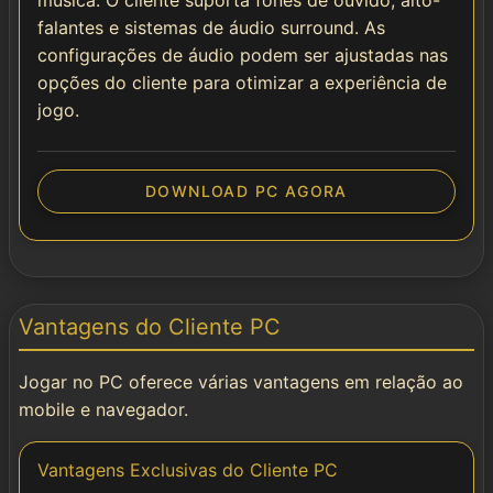
música. O cliente suporta fones de ouvido, alto-
falantes e sistemas de áudio surround. As
configurações de áudio podem ser ajustadas nas
opções do cliente para otimizar a experiência de
jogo.
DOWNLOAD PC AGORA
Vantagens do Cliente PC
Jogar no PC oferece várias vantagens em relação ao
mobile e navegador.
Vantagens Exclusivas do Cliente PC