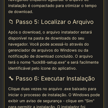
instalação é compactado para otimizar o tempo
de download.
📁 Passo 5: Localizar o Arquivo
Após o download, o arquivo instalador estará
disponível na pasta de downloads do seu
navegador. Você pode acessá-lo através do
gerenciador de arquivos do Windows ou da
notificação de download concluído. O arquivo
terá o nome "luck88-setup.exe" e será facilmente
identificável pelo ícone do aplicativo.
🔧 Passo 6: Executar Instalação
Clique duas vezes no arquivo .exe baixado para
iniciar o processo de instalação. O Windows pode
exibir um aviso de segurança - clique em "Sim"
para permitir a instalação. O instalador foi