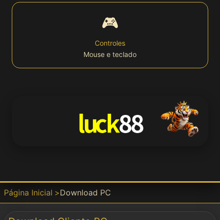
🎮
Bet
Controles
Mouse e teclado
Win
APP
📱 Download
APK
Download
Página Inicial
Download PC
Baixar