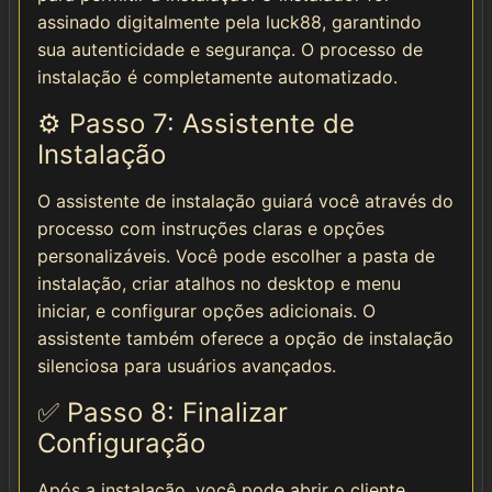
assinado digitalmente pela luck88, garantindo
sua autenticidade e segurança. O processo de
instalação é completamente automatizado.
⚙️ Passo 7: Assistente de
Instalação
O assistente de instalação guiará você através do
processo com instruções claras e opções
personalizáveis. Você pode escolher a pasta de
instalação, criar atalhos no desktop e menu
iniciar, e configurar opções adicionais. O
assistente também oferece a opção de instalação
silenciosa para usuários avançados.
✅ Passo 8: Finalizar
Configuração
Após a instalação, você pode abrir o cliente