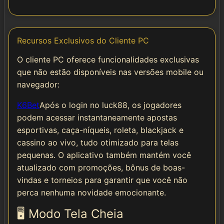
Recursos Exclusivos do Cliente PC
O cliente PC oferece funcionalidades exclusivas
que não estão disponíveis nas versões mobile ou
navegador:
K6Bet
Após o login no luck88, os jogadores
podem acessar instantaneamente apostas
esportivas, caça-níqueis, roleta, blackjack e
cassino ao vivo, tudo otimizado para telas
pequenas. O aplicativo também mantém você
atualizado com promoções, bônus de boas-
vindas e torneios para garantir que você não
perca nenhuma novidade emocionante.
🖥️ Modo Tela Cheia