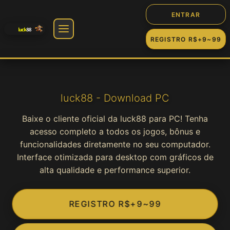
ENTRAR
REGISTRO R$+9~99
🎰 Jogos
Slot
luck88 - Download PC
Baixe o cliente oficial da luck88 para PC! Tenha
Cassino
acesso completo a todos os jogos, bônus e
funcionalidades diretamente no seu computador.
Fortune
Interface otimizada para desktop com gráficos de
alta qualidade e performance superior.
Jogos
REGISTRO R$+9~99
Game