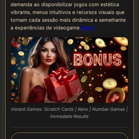
demanda ao disponibilizar jogos com estética
vibrante, menus intuitivos e recursos visuais que
tornam cada sessão mais dinâmica e semelhante
a experiências de videogame.
Bkbet
Instant Games: Scratch Cards | Keno | Number Games |
Immediate Results