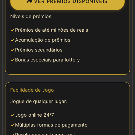
🎁 VER PRÊMIOS DISPONÍVEIS
Níveis de prêmios:
Prêmios de até milhões de reais
Acumulação de prêmios
Prêmios secundários
Bônus especiais para lottery
Facilidade de Jogo
Jogue de qualquer lugar:
Jogo online 24/7
Múltiplas formas de pagamento
Resultados em tempo real