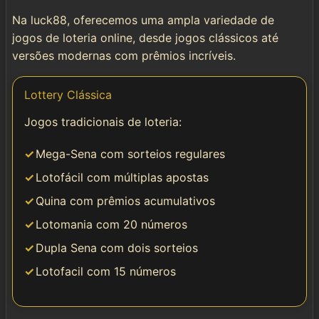
Instalar
Na luck88, oferecemos uma ampla variedade de
jogos de loteria online, desde jogos clássicos até
🌐 Social & Contato
versões modernas com prêmios incríveis.
📱 Telegram
Lottery Clássica
Jogos tradicionais de loteria:
📘 Facebook
Mega-Sena com sorteios regulares
Lotofácil com múltiplas apostas
Quina com prêmios acumulativos
Lotomania com 20 números
Dupla Sena com dois sorteios
Lotofacil com 15 números