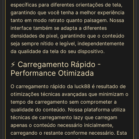
específicas para diferentes orientações de tela,
garantindo que você tenha a melhor experiência
tanto em modo retrato quanto paisagem. Nossa
interface também se adapta a diferentes
densidades de pixel, garantindo que o conteúdo
seja sempre nítido e legível, independentemente
da qualidade da tela do seu dispositivo.
⚡ Carregamento Rápido -
Performance Otimizada
O carregamento rápido da luck88 é resultado de
otimizações técnicas avançadas que minimizam o
tempo de carregamento sem comprometer a
qualidade do conteúdo. Nossa plataforma utiliza
técnicas de carregamento lazy que carregam
apenas o conteúdo necessário inicialmente,
carregando o restante conforme necessário. Esta