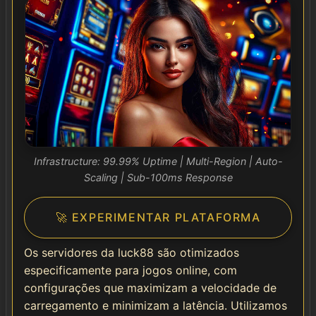
Infrastructure: 99.99% Uptime | Multi-Region | Auto-
Scaling | Sub-100ms Response
🚀 EXPERIMENTAR PLATAFORMA
Os servidores da luck88 são otimizados
especificamente para jogos online, com
configurações que maximizam a velocidade de
carregamento e minimizam a latência. Utilizamos