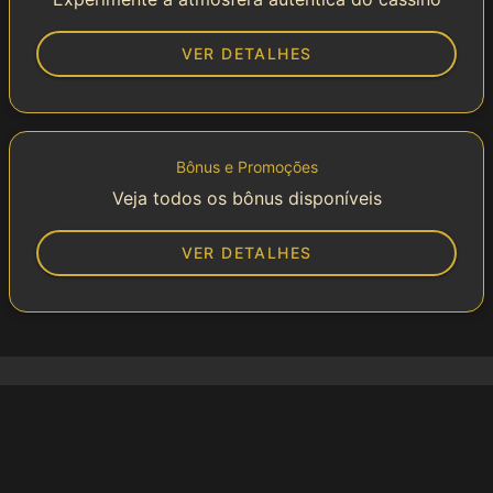
VER DETALHES
Bônus e Promoções
Veja todos os bônus disponíveis
VER DETALHES