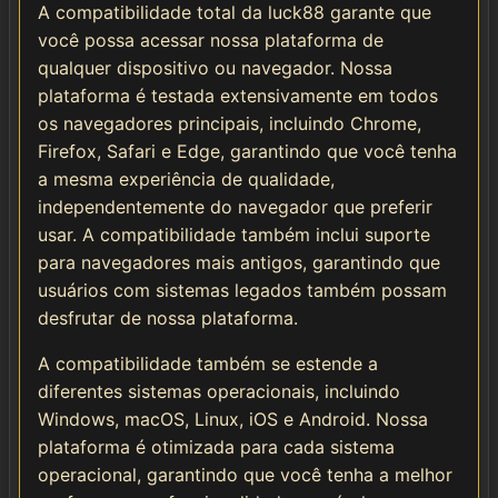
A compatibilidade total da luck88 garante que
você possa acessar nossa plataforma de
qualquer dispositivo ou navegador. Nossa
plataforma é testada extensivamente em todos
os navegadores principais, incluindo Chrome,
Firefox, Safari e Edge, garantindo que você tenha
a mesma experiência de qualidade,
independentemente do navegador que preferir
usar. A compatibilidade também inclui suporte
para navegadores mais antigos, garantindo que
usuários com sistemas legados também possam
desfrutar de nossa plataforma.
A compatibilidade também se estende a
diferentes sistemas operacionais, incluindo
Windows, macOS, Linux, iOS e Android. Nossa
plataforma é otimizada para cada sistema
operacional, garantindo que você tenha a melhor