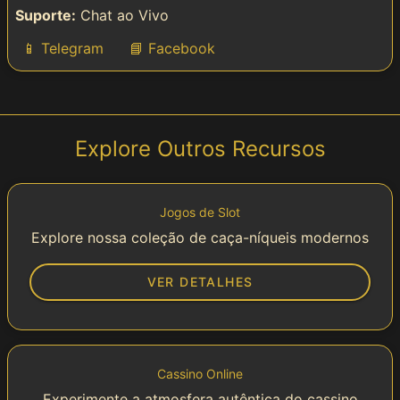
Suporte:
Chat ao Vivo
📱 Telegram
📘 Facebook
Explore Outros Recursos
Jogos de Slot
Explore nossa coleção de caça-níqueis modernos
VER DETALHES
Cassino Online
Experimente a atmosfera autêntica do cassino