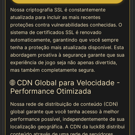
Nossa criptografia SSL é constantemente
atualizada para incluir as mais recentes
proteções contra vulnerabilidades conhecidas. O
sistema de certificados SSL é renovado
automaticamente, garantindo que você sempre
tenha a proteção mais atualizada disponível. Esta
abordagem proativa à segurança garante que sua
experiência de jogo seja não apenas divertida,
mas também completamente segura.
🌐 CDN Global para Velocidade -
Performance Otimizada
Nossa rede de distribuição de conteúdo (CDN)
global garante que você tenha acesso à melhor
performance possível, independentemente de sua
localização geográfica. A CDN da luck88 distribui
conteúdo através de uma rede de servidores