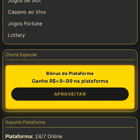
Jogos de Slot
Cassino ao Vivo
Jogos Fortune
Lottery
Oferta Especial
Bônus da Plataforma
Ganhe R$+9~99 na plataforma
APROVEITAR
Suporte Plataforma
Plataforma:
24/7 Online