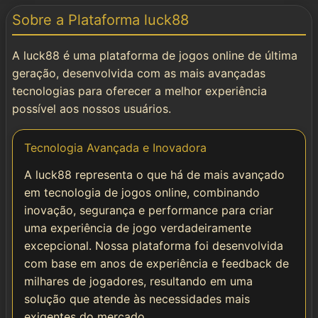
Instalar
Sobre a Plataforma luck88
🌐 Social & Contato
A luck88 é uma plataforma de jogos online de última
geração, desenvolvida com as mais avançadas
📱 Telegram
tecnologias para oferecer a melhor experiência
possível aos nossos usuários.
📘 Facebook
Tecnologia Avançada e Inovadora
A luck88 representa o que há de mais avançado
em tecnologia de jogos online, combinando
inovação, segurança e performance para criar
uma experiência de jogo verdadeiramente
excepcional. Nossa plataforma foi desenvolvida
com base em anos de experiência e feedback de
milhares de jogadores, resultando em uma
solução que atende às necessidades mais
exigentes do mercado.