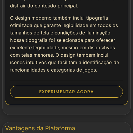
distrair do conteúdo principal.
O design moderno também inclui tipografia
otimizada que garante legibilidade em todos os
tamanhos de tela e condições de iluminação.
Nossa tipografia foi selecionada para oferecer
excelente legibilidade, mesmo em dispositivos
com telas menores. O design também inclui
ícones intuitivos que facilitam a identificação de
funcionalidades e categorias de jogos.
EXPERIMENTAR AGORA
Vantagens da Plataforma