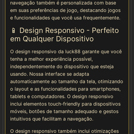
navegação também é personalizada com base
em suas preferências de jogo, destacando jogos
e funcionalidades que você usa frequentemente.
📱 Design Responsivo - Perfeito
em Qualquer Dispositivo
O design responsivo da luck88 garante que você
tenha a melhor experiência possível,
independentemente do dispositivo que esteja
usando. Nossa interface se adapta
automaticamente ao tamanho da tela, otimizando
o layout e as funcionalidades para smartphones,
tablets e computadores. O design responsivo
inclui elementos touch-friendly para dispositivos
móveis, botões de tamanho adequado e gestos
intuitivos que facilitam a navegação.
O design responsivo também inclui otimizações