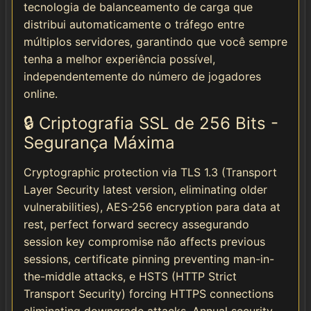
tecnologia de balanceamento de carga que
distribui automaticamente o tráfego entre
múltiplos servidores, garantindo que você sempre
tenha a melhor experiência possível,
independentemente do número de jogadores
online.
🔒 Criptografia SSL de 256 Bits -
Segurança Máxima
Cryptographic protection via TLS 1.3 (Transport
Layer Security latest version, eliminating older
vulnerabilities), AES-256 encryption para data at
rest, perfect forward secrecy assegurando
session key compromise não affects previous
sessions, certificate pinning preventing man-in-
the-middle attacks, e HSTS (HTTP Strict
Transport Security) forcing HTTPS connections
eliminating downgrade attacks. Annual security