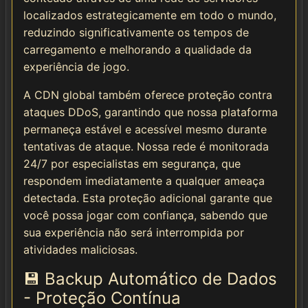
localizados estrategicamente em todo o mundo,
reduzindo significativamente os tempos de
carregamento e melhorando a qualidade da
experiência de jogo.
A CDN global também oferece proteção contra
ataques DDoS, garantindo que nossa plataforma
permaneça estável e acessível mesmo durante
tentativas de ataque. Nossa rede é monitorada
24/7 por especialistas em segurança, que
respondem imediatamente a qualquer ameaça
detectada. Esta proteção adicional garante que
você possa jogar com confiança, sabendo que
sua experiência não será interrompida por
atividades maliciosas.
💾 Backup Automático de Dados
- Proteção Contínua