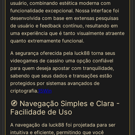
usuário, combinando estética moderna com
funcionalidade excepcional. Nossa interface foi
desenvolvida com base em extensas pesquisas
de usuário e feedback contínuo, resultando em
uma experiência que é tanto visualmente atraente
quanto extremamente funcional.
A segurança oferecida pela luck88 torna seus
videogames de cassino uma opção confiável
para quem deseja apostar com tranquilidade,
sabendo que seus dados e transações estão
protegidos por sistemas avançados de
criptografia.
15Win
🧭 Navegação Simples e Clara -
Facilidade de Uso
A navegação da luck88 foi projetada para ser
intuitiva e eficiente, permitindo que você