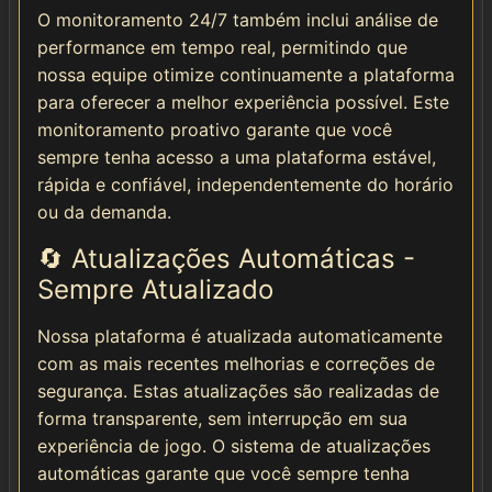
O monitoramento 24/7 também inclui análise de
performance em tempo real, permitindo que
nossa equipe otimize continuamente a plataforma
para oferecer a melhor experiência possível. Este
monitoramento proativo garante que você
sempre tenha acesso a uma plataforma estável,
rápida e confiável, independentemente do horário
ou da demanda.
🔄 Atualizações Automáticas -
Sempre Atualizado
Nossa plataforma é atualizada automaticamente
com as mais recentes melhorias e correções de
segurança. Estas atualizações são realizadas de
forma transparente, sem interrupção em sua
experiência de jogo. O sistema de atualizações
automáticas garante que você sempre tenha