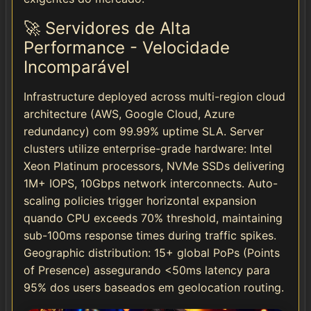
🚀 Servidores de Alta
Performance - Velocidade
Incomparável
Infrastructure deployed across multi-region cloud
architecture (AWS, Google Cloud, Azure
redundancy) com 99.99% uptime SLA. Server
clusters utilize enterprise-grade hardware: Intel
Xeon Platinum processors, NVMe SSDs delivering
1M+ IOPS, 10Gbps network interconnects. Auto-
scaling policies trigger horizontal expansion
quando CPU exceeds 70% threshold, maintaining
sub-100ms response times during traffic spikes.
Geographic distribution: 15+ global PoPs (Points
of Presence) assegurando <50ms latency para
95% dos users baseados em geolocation routing.