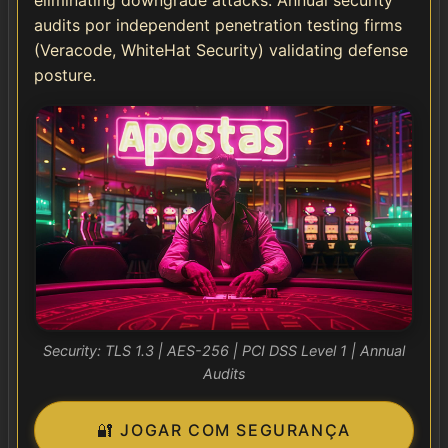
audits por independent penetration testing firms
(Veracode, WhiteHat Security) validating defense
posture.
Security: TLS 1.3 | AES-256 | PCI DSS Level 1 | Annual
Audits
🔐 JOGAR COM SEGURANÇA