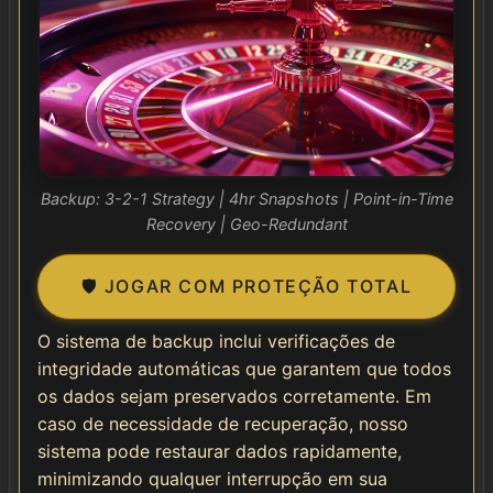
Backup: 3-2-1 Strategy | 4hr Snapshots | Point-in-Time
Recovery | Geo-Redundant
🛡️ JOGAR COM PROTEÇÃO TOTAL
O sistema de backup inclui verificações de
integridade automáticas que garantem que todos
os dados sejam preservados corretamente. Em
caso de necessidade de recuperação, nosso
sistema pode restaurar dados rapidamente,
minimizando qualquer interrupção em sua