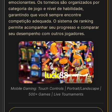
emocionantes. Os torneios são organizados por
categoria de jogo e nível de habilidade,
garantindo que você sempre encontre
competição adequada. O sistema de ranking
permite acompanhar seu progresso e comparar
seu desempenho com outros jogadores.
Mobile Gaming: Touch Controls | Portrait/Landscape |
500+ Games | Live Tournaments