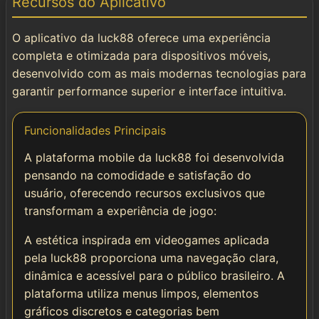
Recursos do Aplicativo
Instalar
O aplicativo da luck88 oferece uma experiência
🌐 Social & Contato
completa e otimizada para dispositivos móveis,
desenvolvido com as mais modernas tecnologias para
📱 Telegram
garantir performance superior e interface intuitiva.
📘 Facebook
Funcionalidades Principais
A plataforma mobile da luck88 foi desenvolvida
pensando na comodidade e satisfação do
usuário, oferecendo recursos exclusivos que
transformam a experiência de jogo:
A estética inspirada em videogames aplicada
pela luck88 proporciona uma navegação clara,
dinâmica e acessível para o público brasileiro. A
plataforma utiliza menus limpos, elementos
gráficos discretos e categorias bem