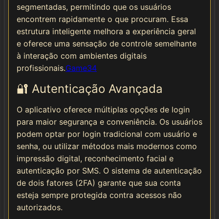
segmentadas, permitindo que os usuários
encontrem rapidamente o que procuram. Essa
estrutura inteligente melhora a experiência geral
e oferece uma sensação de controle semelhante
à interação com ambientes digitais
profissionais.
Game34
🔐 Autenticação Avançada
O aplicativo oferece múltiplas opções de login
para maior segurança e conveniência. Os usuários
podem optar por login tradicional com usuário e
senha, ou utilizar métodos mais modernos como
impressão digital, reconhecimento facial e
autenticação por SMS. O sistema de autenticação
de dois fatores (2FA) garante que sua conta
esteja sempre protegida contra acessos não
autorizados.