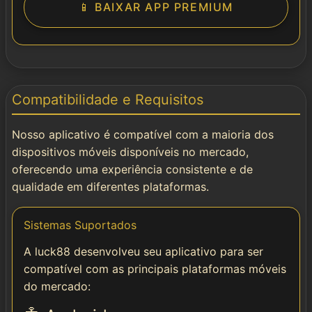
📱 BAIXAR APP PREMIUM
Compatibilidade e Requisitos
Nosso aplicativo é compatível com a maioria dos
dispositivos móveis disponíveis no mercado,
oferecendo uma experiência consistente e de
qualidade em diferentes plataformas.
Sistemas Suportados
A luck88 desenvolveu seu aplicativo para ser
compatível com as principais plataformas móveis
do mercado: