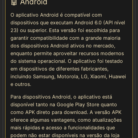
🤖 Android
O aplicativo Android é compatível com
dispositivos que executam Android 6.0 (API nível
23) ou superior. Esta versão foi escolhida para
garantir compatibilidade com a grande maioria
dos dispositivos Android ativos no mercado,
enquanto permite aproveitar recursos modernos
do sistema operacional. O aplicativo foi testado
em dispositivos de diferentes fabricantes,
incluindo Samsung, Motorola, LG, Xiaomi, Huawei
e outros.
Para dispositivos Android, o aplicativo está
disponível tanto na Google Play Store quanto
como APK direto para download. A versão APK
oferece algumas vantagens, como atualizações
mais rápidas e acesso a funcionalidades que
podem não estar disponíveis na versão da loja