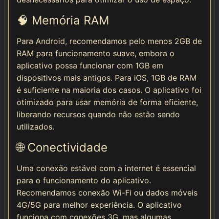
🧠 Memória RAM
Para Android, recomendamos pelo menos 2GB de
RAM para funcionamento suave, embora o
aplicativo possa funcionar com 1GB em
dispositivos mais antigos. Para iOS, 1GB de RAM
é suficiente na maioria dos casos. O aplicativo foi
otimizado para usar memória de forma eficiente,
liberando recursos quando não estão sendo
utilizados.
🌐 Conectividade
Uma conexão estável com a internet é essencial
para o funcionamento do aplicativo.
Recomendamos conexão Wi-Fi ou dados móveis
4G/5G para melhor experiência. O aplicativo
funciona com conexões 3G, mas algumas