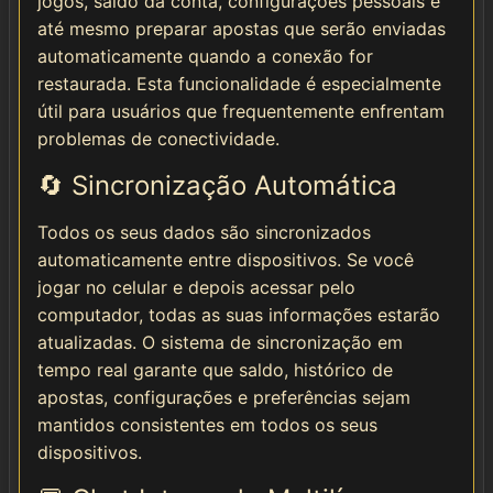
jogos, saldo da conta, configurações pessoais e
até mesmo preparar apostas que serão enviadas
automaticamente quando a conexão for
restaurada. Esta funcionalidade é especialmente
útil para usuários que frequentemente enfrentam
problemas de conectividade.
🔄 Sincronização Automática
Todos os seus dados são sincronizados
automaticamente entre dispositivos. Se você
jogar no celular e depois acessar pelo
computador, todas as suas informações estarão
atualizadas. O sistema de sincronização em
tempo real garante que saldo, histórico de
apostas, configurações e preferências sejam
mantidos consistentes em todos os seus
dispositivos.