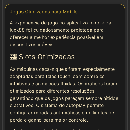
Jogos Otimizados para Mobile
A experiência de jogo no aplicativo mobile da
luck88 foi cuidadosamente projetada para
oferecer a melhor experiência possível em
dispositivos móveis:
🎰 Slots Otimizadas
As máquinas caça-níqueis foram especialmente
adaptadas para telas touch, com controles
intuitivos e animações fluidas. Os gráficos foram
otimizados para diferentes resoluções,
garantindo que os jogos pareçam sempre nítidos
e atrativos. O sistema de autoplay permite
configurar rodadas automáticas com limites de
perda e ganho para maior controle.