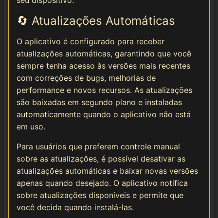
🔄 Atualizações Automáticas
O aplicativo é configurado para receber
atualizações automáticas, garantindo que você
sempre tenha acesso às versões mais recentes
com correções de bugs, melhorias de
performance e novos recursos. As atualizações
são baixadas em segundo plano e instaladas
automaticamente quando o aplicativo não está
em uso.
Para usuários que preferem controle manual
sobre as atualizações, é possível desativar as
atualizações automáticas e baixar novas versões
apenas quando desejado. O aplicativo notifica
sobre atualizações disponíveis e permite que
você decida quando instalá-las.