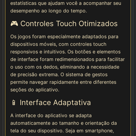
estatísticas que ajudam você a acompanhar seu
desempenho ao longo do tempo.
🎮 Controles Touch Otimizados
Os jogos foram especialmente adaptados para
dispositivos móveis, com controles touch
responsivos e intuitivos. Os botões e elementos
de interface foram redimensionados para facilitar
o uso com os dedos, eliminando a necessidade
de precisão extrema. O sistema de gestos
permite navegar rapidamente entre diferentes
seções do aplicativo.
📱 Interface Adaptativa
A interface do aplicativo se adapta
automaticamente ao tamanho e orientação da
tela do seu dispositivo. Seja em smartphone,