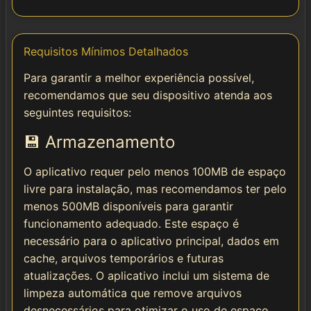
Requisitos Mínimos Detalhados
Para garantir a melhor experiência possível,
recomendamos que seu dispositivo atenda aos
seguintes requisitos:
💾 Armazenamento
O aplicativo requer pelo menos 100MB de espaço
livre para instalação, mas recomendamos ter pelo
menos 500MB disponíveis para garantir
funcionamento adequado. Este espaço é
necessário para o aplicativo principal, dados em
cache, arquivos temporários e futuras
atualizações. O aplicativo inclui um sistema de
limpeza automática que remove arquivos
desnecessários para otimizar o uso de espaço.