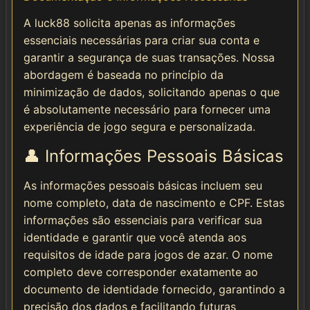
A luck88 solicita apenas as informações
essenciais necessárias para criar sua conta e
garantir a segurança de suas transações. Nossa
abordagem é baseada no princípio da
minimização de dados, solicitando apenas o que
é absolutamente necessário para fornecer uma
experiência de jogo segura e personalizada.
👤 Informações Pessoais Básicas
As informações pessoais básicas incluem seu
nome completo, data de nascimento e CPF. Estas
informações são essenciais para verificar sua
identidade e garantir que você atenda aos
requisitos de idade para jogos de azar. O nome
completo deve corresponder exatamente ao
documento de identidade fornecido, garantindo a
precisão dos dados e facilitando futuras