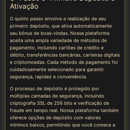
Ativação
O quinto passo envolve a realização de seu
primeiro depósito, que ativa automaticamente
seu bônus de boas-vindas. Nossa plataforma
aceita uma ampla variedade de métodos de
pagamento, incluindo cartões de crédito e
débito, transferências bancárias, carteiras digitais
e criptomoedas. Cada método de pagamento foi
cuidadosamente selecionado para garantir
segurança, rapidez e conveniência.
O processo de depósito é protegido por
múltiplas camadas de segurança, incluindo
criptografia SSL de 256 bits e verificação de
fraude em tempo real. Nossa plataforma também
oferece opções de depósito com valores
mínimos baixos, permitindo que você comece a