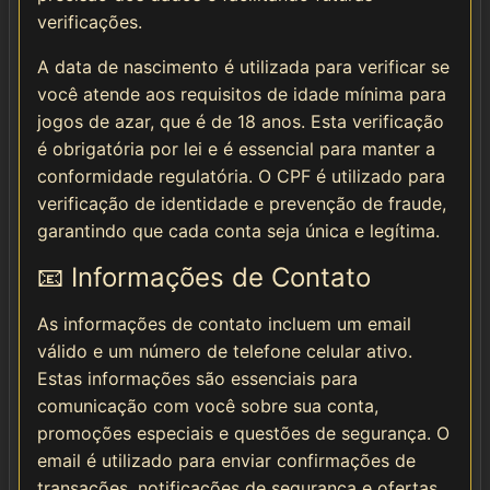
verificações.
A data de nascimento é utilizada para verificar se
você atende aos requisitos de idade mínima para
jogos de azar, que é de 18 anos. Esta verificação
é obrigatória por lei e é essencial para manter a
conformidade regulatória. O CPF é utilizado para
verificação de identidade e prevenção de fraude,
garantindo que cada conta seja única e legítima.
📧 Informações de Contato
As informações de contato incluem um email
válido e um número de telefone celular ativo.
Estas informações são essenciais para
comunicação com você sobre sua conta,
promoções especiais e questões de segurança. O
email é utilizado para enviar confirmações de
transações, notificações de segurança e ofertas