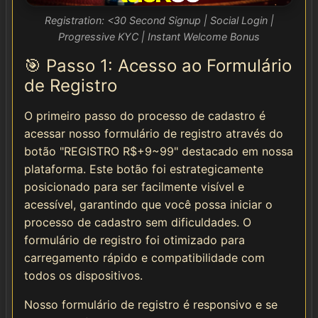
Registration: <30 Second Signup | Social Login |
Progressive KYC | Instant Welcome Bonus
🎯 Passo 1: Acesso ao Formulário
de Registro
O primeiro passo do processo de cadastro é
acessar nosso formulário de registro através do
botão "REGISTRO R$+9~99" destacado em nossa
plataforma. Este botão foi estrategicamente
posicionado para ser facilmente visível e
acessível, garantindo que você possa iniciar o
processo de cadastro sem dificuldades. O
formulário de registro foi otimizado para
carregamento rápido e compatibilidade com
todos os dispositivos.
Nosso formulário de registro é responsivo e se