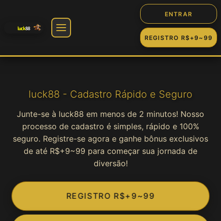
ENTRAR
REGISTRO R$+9~99
🎰 Jogos
Slot
luck88 - Cadastro Rápido e Seguro
Junte-se à luck88 em menos de 2 minutos! Nosso
Cassino
processo de cadastro é simples, rápido e 100%
seguro. Registre-se agora e ganhe bônus exclusivos
Fortune
de até R$+9~99 para começar sua jornada de
diversão!
Jogos
REGISTRO R$+9~99
Game