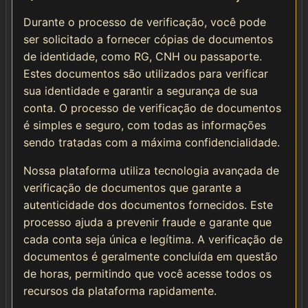
Durante o processo de verificação, você pode
ser solicitado a fornecer cópias de documentos
de identidade, como RG, CNH ou passaporte.
Estes documentos são utilizados para verificar
sua identidade e garantir a segurança de sua
conta. O processo de verificação de documentos
é simples e seguro, com todas as informações
sendo tratadas com a máxima confidencialidade.
Nossa plataforma utiliza tecnologia avançada de
verificação de documentos que garante a
autenticidade dos documentos fornecidos. Este
processo ajuda a prevenir fraude e garante que
cada conta seja única e legítima. A verificação de
documentos é geralmente concluída em questão
de horas, permitindo que você acesse todos os
recursos da plataforma rapidamente.