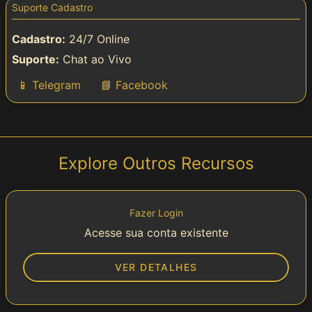
Suporte Cadastro
Cadastro:
24/7 Online
Suporte:
Chat ao Vivo
📱 Telegram
📘 Facebook
Explore Outros Recursos
Fazer Login
Acesse sua conta existente
VER DETALHES