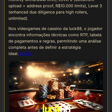
upload + address proof, R$10.000 limits), Level 3
(enhanced due diligence para high rollers,
unlimited).
Nos videogames de cassino da luck88, o jogador
encontra informações técnicas como RTP, tabela
de pagamentos e regras, permitindo uma análise
completa antes de definir a estratégia
ideal.
Bet687