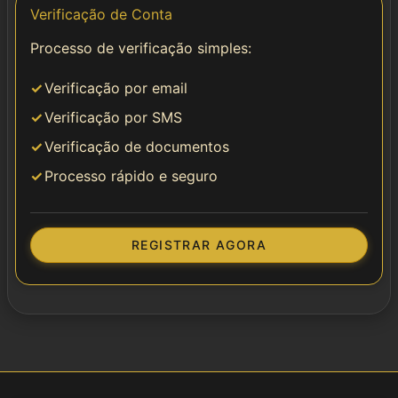
Verificação de Conta
Processo de verificação simples:
Verificação por email
Verificação por SMS
Verificação de documentos
Processo rápido e seguro
REGISTRAR AGORA