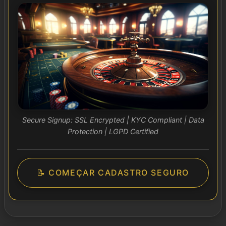
Secure Signup: SSL Encrypted | KYC Compliant | Data
Protection | LGPD Certified
📝 COMEÇAR CADASTRO SEGURO