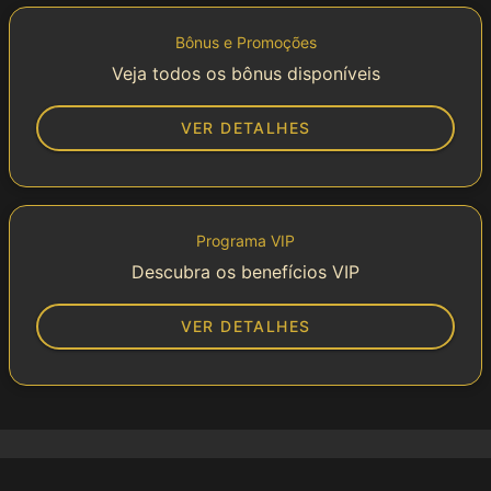
Bônus e Promoções
Veja todos os bônus disponíveis
VER DETALHES
Programa VIP
Descubra os benefícios VIP
VER DETALHES