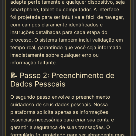
adapta perfeitamente a qualquer dispositivo, seja
smartphone, tablet ou computador. A interface
foi projetada para ser intuitiva e fácil de navegar,
com campos claramente identificados e
instruções detalhadas para cada etapa do
processo. O sistema também inclui validação em
tempo real, garantindo que você seja informado
imediatamente sobre qualquer erro ou
informação faltante.
📝 Passo 2: Preenchimento de
Dados Pessoais
O segundo passo envolve o preenchimento
cuidadoso de seus dados pessoais. Nossa
plataforma solicita apenas as informações
essenciais necessárias para criar sua conta e
garantir a segurança de suas transações. O
formulário foi projetado para ser abrangente mas