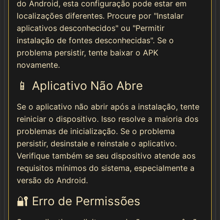
do Android, esta configuração pode estar em
localizações diferentes. Procure por "Instalar
aplicativos desconhecidos" ou "Permitir
instalação de fontes desconhecidas". Se o
problema persistir, tente baixar o APK
novamente.
📱 Aplicativo Não Abre
Se o aplicativo não abrir após a instalação, tente
reiniciar o dispositivo. Isso resolve a maioria dos
problemas de inicialização. Se o problema
persistir, desinstale e reinstale o aplicativo.
Verifique também se seu dispositivo atende aos
requisitos mínimos do sistema, especialmente a
versão do Android.
🔐 Erro de Permissões