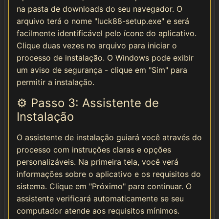
na pasta de downloads do seu navegador. O
arquivo terá o nome "luck88-setup.exe" e será
facilmente identificável pelo ícone do aplicativo.
Clique duas vezes no arquivo para iniciar o
processo de instalação. O Windows pode exibir
um aviso de segurança - clique em "Sim" para
permitir a instalação.
⚙️ Passo 3: Assistente de
Instalação
O assistente de instalação guiará você através do
processo com instruções claras e opções
personalizáveis. Na primeira tela, você verá
informações sobre o aplicativo e os requisitos do
sistema. Clique em "Próximo" para continuar. O
assistente verificará automaticamente se seu
computador atende aos requisitos mínimos.