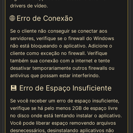
drivers de vídeo.
🌐 Erro de Conexão
Se o cliente não conseguir se conectar aos
servidores, verifique se o firewall do Windows
não está bloqueando o aplicativo. Adicione o
cliente como exceção no firewall. Verifique
também sua conexão com a internet e tente
desativar temporariamente outros firewalls ou
antivírus que possam estar interferindo.
💾 Erro de Espaço Insuficiente
Se você receber um erro de espaço insuficiente,
verifique se há pelo menos 2GB de espaço livre
no disco onde está tentando instalar o aplicativo.
Você pode liberar espaço removendo arquivos
desnecessários, desinstalando aplicativos não