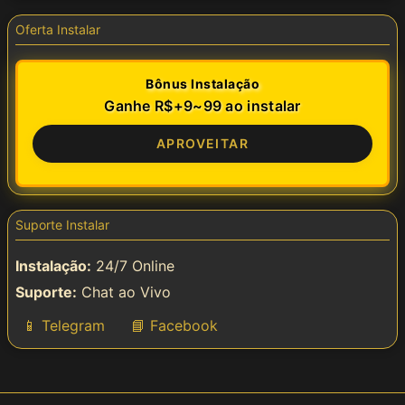
Oferta Instalar
Bônus Instalação
Ganhe R$+9~99 ao instalar
APROVEITAR
Suporte Instalar
Instalação:
24/7 Online
Suporte:
Chat ao Vivo
📱 Telegram
📘 Facebook