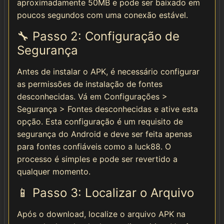
aproximadamente 50MB e pode ser baixado em
poucos segundos com uma conexão estável.
🔧 Passo 2: Configuração de
Segurança
Antes de instalar o APK, é necessário configurar
as permissões de instalação de fontes
desconhecidas. Vá em Configurações >
Segurança > Fontes desconhecidas e ative esta
opção. Esta configuração é um requisito de
segurança do Android e deve ser feita apenas
para fontes confiáveis como a luck88. O
processo é simples e pode ser revertido a
qualquer momento.
📱 Passo 3: Localizar o Arquivo
Após o download, localize o arquivo APK na