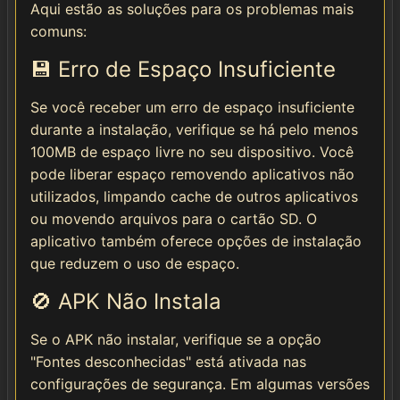
Aqui estão as soluções para os problemas mais
comuns:
💾 Erro de Espaço Insuficiente
Se você receber um erro de espaço insuficiente
durante a instalação, verifique se há pelo menos
100MB de espaço livre no seu dispositivo. Você
pode liberar espaço removendo aplicativos não
utilizados, limpando cache de outros aplicativos
ou movendo arquivos para o cartão SD. O
aplicativo também oferece opções de instalação
que reduzem o uso de espaço.
🚫 APK Não Instala
Se o APK não instalar, verifique se a opção
"Fontes desconhecidas" está ativada nas
configurações de segurança. Em algumas versões