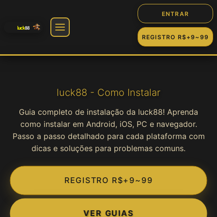
ENTRAR
REGISTRO R$+9~99
🎰 Jogos
Slot
luck88 - Como Instalar
Guia completo de instalação da luck88! Aprenda
Cassino
como instalar em Android, iOS, PC e navegador.
Passo a passo detalhado para cada plataforma com
Fortune
dicas e soluções para problemas comuns.
Jogos
REGISTRO R$+9~99
Game
VER GUIAS