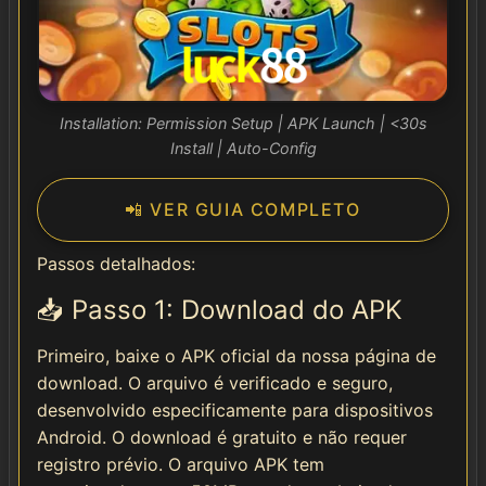
Installation: Permission Setup | APK Launch | <30s
Install | Auto-Config
📲 VER GUIA COMPLETO
Passos detalhados:
📥 Passo 1: Download do APK
Primeiro, baixe o APK oficial da nossa página de
download. O arquivo é verificado e seguro,
desenvolvido especificamente para dispositivos
Android. O download é gratuito e não requer
registro prévio. O arquivo APK tem