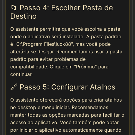
📁 Passo 4: Escolher Pasta de
Destino
O assistente permitirá que você escolha a pasta
onde o aplicativo será instalado. A pasta padrão
é "C:\Program Files\luck88", mas você pode
alterá-la se desejar. Recomendamos usar a pasta
padrão para evitar problemas de
compatibilidade. Clique em "Próximo" para
continuar.
🔗 Passo 5: Configurar Atalhos
O assistente oferecerá opções para criar atalhos
no desktop e menu iniciar. Recomendamos
manter todas as opções marcadas para facilitar o
acesso ao aplicativo. Você também pode optar
por iniciar o aplicativo automaticamente quando