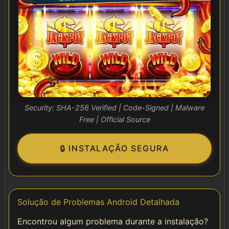
Security: SHA-256 Verified | Code-Signed | Malware
Free | Official Source
🔒 INSTALAÇÃO SEGURA
Solução de Problemas Android Detalhada
Encontrou algum problema durante a instalação?