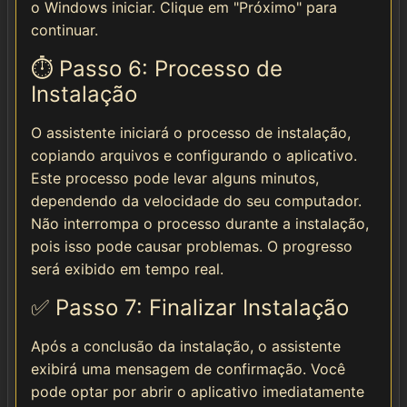
o Windows iniciar. Clique em "Próximo" para
continuar.
⏱️ Passo 6: Processo de
Instalação
O assistente iniciará o processo de instalação,
copiando arquivos e configurando o aplicativo.
Este processo pode levar alguns minutos,
dependendo da velocidade do seu computador.
Não interrompa o processo durante a instalação,
pois isso pode causar problemas. O progresso
será exibido em tempo real.
✅ Passo 7: Finalizar Instalação
Após a conclusão da instalação, o assistente
exibirá uma mensagem de confirmação. Você
pode optar por abrir o aplicativo imediatamente